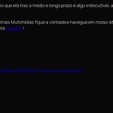
io que ela traz a médio e longo prazo é algo indiscutível
ais Multimídias fique a vontade e navegue em nosso site
ite
Kitssom
!
n2746puLGl0tH5uiQ?view_as=subscriber