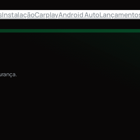
s
Instalação
Carplay
Android Auto
Lançamento
urança.