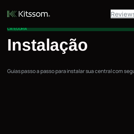
Pular
Review
para
o
CATEGORIA
conteúdo
Instalação
Guias passo a passo para instalar sua central com seg