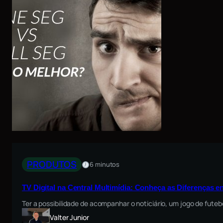
u
l
t
i
m
í
d
i
a
:
C
o
n
h
e
ç
a
PRODUTOS
6 minutos
a
s
D
TV Digital na Central Multimídia: Conheça as Diferenças e
i
Ter a possibilidade de acompanhar o noticiário, um jogo de fute
f
e
Valter Junior
r