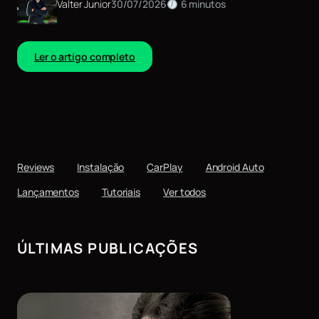
Valter Junior
30/07/2026
6 minutos
:
Ler o artigo completo
T
V
D
i
g
i
t
a
Reviews
Instalação
CarPlay
Android Auto
l
n
Lançamentos
Tutoriais
Ver todos
a
C
e
n
ÚLTIMAS PUBLICAÇÕES
t
r
a
l
M