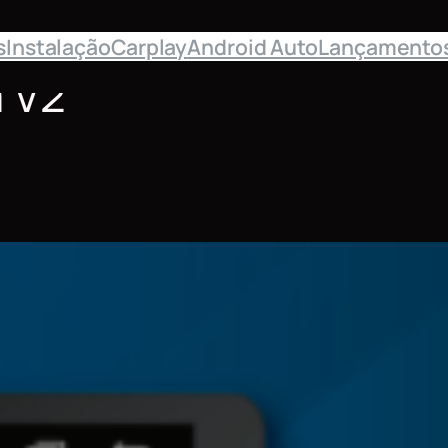
s
Instalação
Carplay
Android Auto
Lançamento
a V2