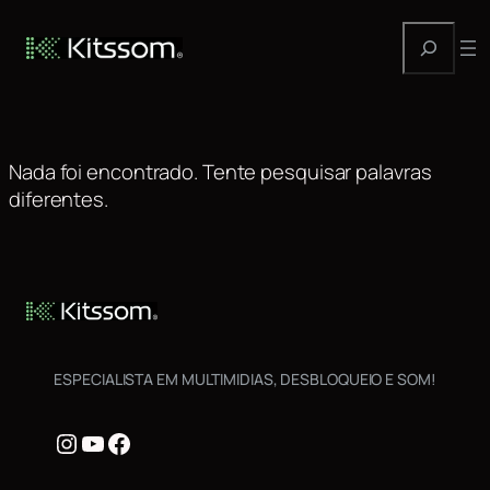
Pesquisa
Autor:
admin
Pular
para
o
conteúdo
Nada foi encontrado. Tente pesquisar palavras
diferentes.
ESPECIALISTA EM MULTIMIDIAS, DESBLOQUEIO E SOM!
Instagram
Youtube
Facebook