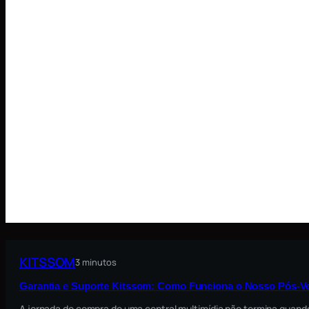
KITSSOM
3 minutos
Garantia e Suporte Kitssom: Como Funciona o Nosso Pós-V
A jornada de compra de uma central multimídia não termina quando