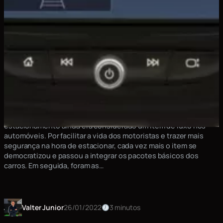
Prós e contras da câmera ré
Realmente vale a pena? Há alguns anos atrás o sensor de
estacionamento ainda era considerado um item de luxo nos
automóveis. Por facilitar a vida dos motoristas e trazer mais
segurança na hora de estacionar, cada vez mais o item se
democratizou e passou a integrar os pacotes básicos dos
carros. Em seguida, foram as…
Valter Junior
26/01/2022
3 minutos