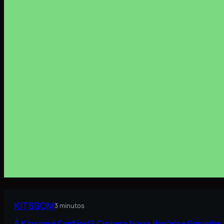
KITSSOM
3 minutos
A Kitssom é Confiável? Conheça Nossa História e Garantia