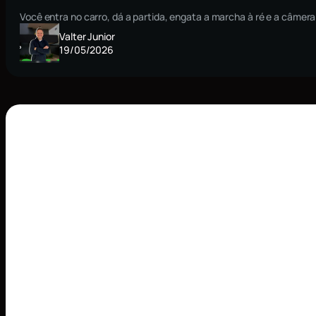
Você entra no carro, dá a partida, engata a marcha à ré e a câmera
Valter Junior
19/05/2026