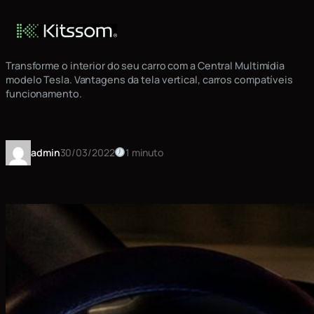
Pular
central-de-entretenimento-da-
para
tesla-1588859099148_v2_1x1
o
conteúdo
Transforme o interior do seu carro com a Central Multimídia
modelo Tesla. Vantagens da tela vertical, carros compatíveis
funcionamento.
admin
30/03/2022
1 minuto