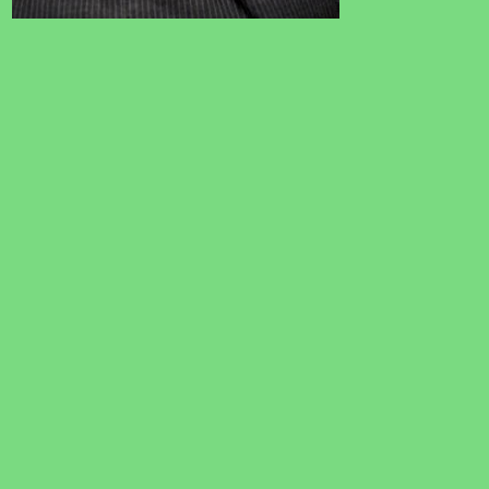
DICA
4 minutos
Como Escolher a Melhor Central
Multimídia para o Seu Carro: Guia Técnico
Definitivo
Você entra no carro, dá a partida, engata a marcha à ré e a
câmera demora longos segundos para aparecer na tela.
Durante a viagem, você tenta alternar entre o Waze e o
Spotify, e o sistema congela. Se você já vivenciou isso, sabe
que uma central multimídia obsoleta deixa de ser um upgrade
e…
Valter Junior
19/05/2026