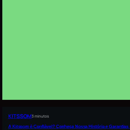
KITSSOM
3 minutos
A Kitssom é Confiável? Conheça Nossa História e Garantia