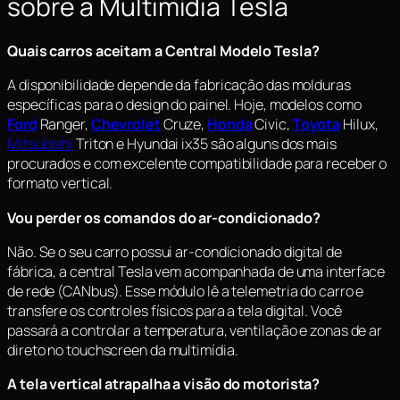
sobre a Multimídia Tesla
Quais carros aceitam a Central Modelo Tesla?
A disponibilidade depende da fabricação das molduras
específicas para o design do painel. Hoje, modelos como
Ford
Ranger,
Chevrolet
Cruze,
Honda
Civic,
Toyota
Hilux,
Mitsubishi
Triton e Hyundai ix35 são alguns dos mais
procurados e com excelente compatibilidade para receber o
formato vertical.
Vou perder os comandos do ar-condicionado?
Não. Se o seu carro possui ar-condicionado digital de
fábrica, a central Tesla vem acompanhada de uma interface
de rede (CANbus). Esse módulo lê a telemetria do carro e
transfere os controles físicos para a tela digital. Você
passará a controlar a temperatura, ventilação e zonas de ar
direto no
touchscreen
da multimídia.
A tela vertical atrapalha a visão do motorista?