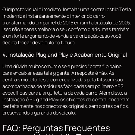
O impacto visual é imediato. Instalar uma central estilo Tesla
moderniza instantaneamente o interior do carro,
transformando um painel de 2015 em um habitáculo de 2025.
Isso não apenas melhora o seu conforto diário, mas também
é um forte argumento de venda e valorização caso você
decida trocar de veículo no futuro.
4. Instalação Plug and Play e Acabamento Original
Uma dúvida muito comum é se é preciso “cortar” o painel
para encaixar essa tela gigante. A resposta é não. As
centrais modelo Tesla comercializadas pela Kitssom são
acompanhadas de molduras fabricadas em polímero ABS
específicas para a arquitetura de cada carro. Além disso, a
instalação é
Plug and Play
: os chicotes da central encaixam
perfeitamente nos conectores originais, sem cortes de fios,
preservando a garantia do veículo.
FAQ: Perguntas Frequentes