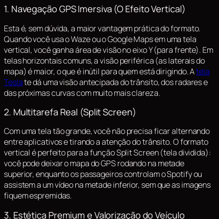
1. Navegação GPS Imersiva (O Efeito Vertical)
Esta é, sem dúvida, a maior vantagem prática do formato.
Quando você usa o Waze ou o Google Maps em uma tela
vertical, você ganha área de visão no eixo Y (para frente). Em
telas horizontais comuns, a visão periférica (as laterais do
mapa) é maior, o que é inútil para quem está dirigindo. A
tela
Tesla
te dá uma visão antecipada do trânsito, dos radares e
das próximas curvas com muito mais clareza.
2. Multitarefa Real (Split Screen)
Com uma tela tão grande, você não precisa ficar alternando
entre aplicativos e tirando a atenção do trânsito. O formato
vertical é perfeito para a função
Split Screen
(tela dividida):
você pode deixar o mapa do GPS rodando na metade
superior, enquanto os passageiros controlam o Spotify ou
assistem a um vídeo na metade inferior, sem que as imagens
fiquem espremidas.
3. Estética Premium e Valorização do Veículo