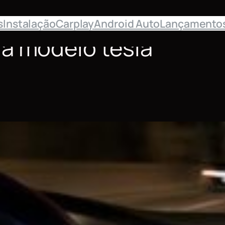
s
Instalação
Carplay
Android Auto
Lançamento
ia modelo tesla