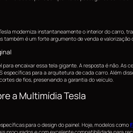
o Tesla moderniza instantaneamente o interior do carro, 
as também é um forte argumento de venda e valorização c
inal
l para encaixar essa tela gigante. A resposta é não. As 
specíficas para a arquitetura de cada carro. Além disso
rtes de fios, preservando a garantia do veículo.
e a Multimídia Tesla
specíficas para o design do painel. Hoje, modelos como
F
ais procurados e com excelente compatibilidade para rece