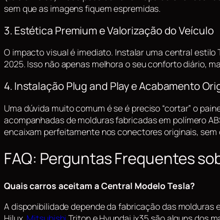
sem que as imagens fiquem espremidas.
3. Estética Premium e Valorização do Veículo
O impacto visual é imediato. Instalar uma central estil
2025. Isso não apenas melhora o seu conforto diário, m
4. Instalação Plug and Play e Acabamento Orig
Uma dúvida muito comum é se é preciso “cortar” o paine
acompanhadas de molduras fabricadas em polímero ABS e
encaixam perfeitamente nos conectores originais, sem co
FAQ: Perguntas Frequentes sobr
Quais carros aceitam a Central Modelo Tesla?
A disponibilidade depende da fabricação das molduras e
Hilux,
Mitsubishi
Triton e Hyundai ix35 são alguns dos m