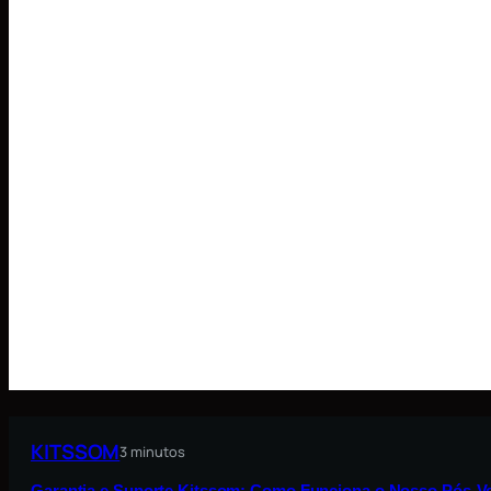
KITSSOM
3 minutos
Garantia e Suporte Kitssom: Como Funciona o Nosso Pós-V