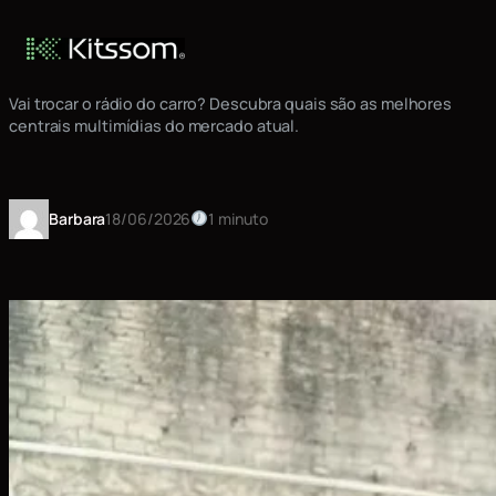
Pular
melhores-centrais-multimidia-
para
do-mercado
o
conteúdo
Vai trocar o rádio do carro? Descubra quais são as melhores
centrais multimídias do mercado atual.
Barbara
18/06/2026
1 minuto