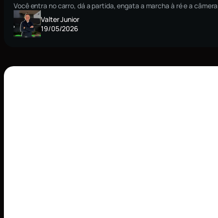
Você entra no carro, dá a partida, engata a marcha à ré e a câmera
Valter Junior
19/05/2026